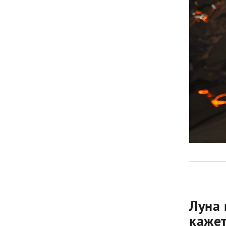
Луна 
каже