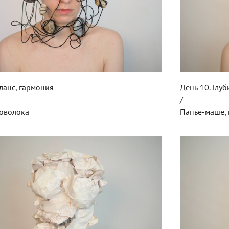
аланс, гармония
День 10. Глу
/
роволока
Папье-маше, 