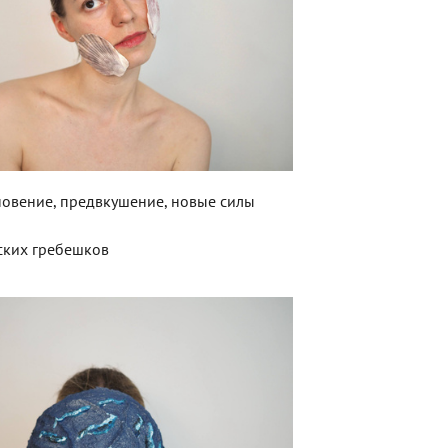
новение, предвкушение, новые силы
ских гребешков