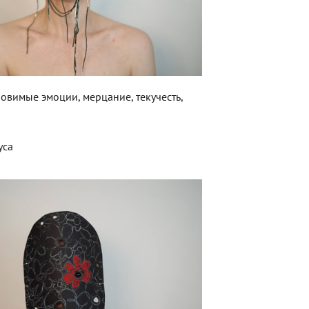
ловимые эмоции, мерцание, текучесть,
уса