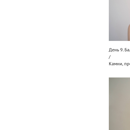
День 9. Б
/
Камни, п