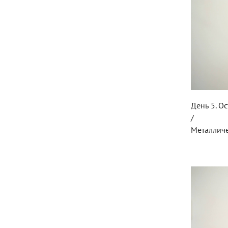
День 5. О
/
Металличе