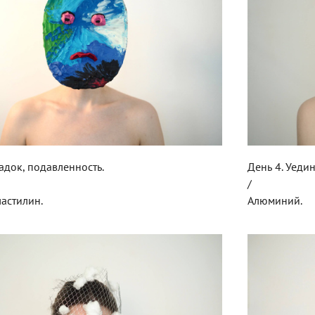
падок, подавленность.
День 4. Уеди
/
ластилин.
Алюминий.