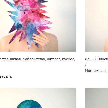
вства, шквал, любопытство, интерес, космос,
День 2. Злост
/
Монтажная пе
кварель.