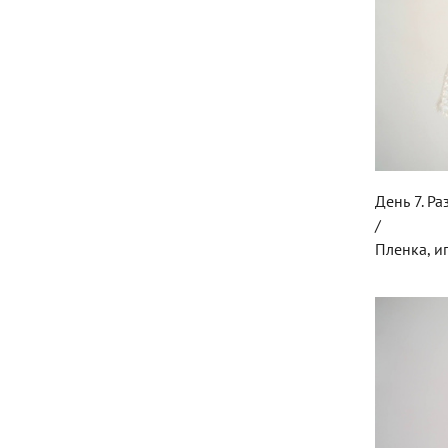
День 7. Ра
/
Пленка, и