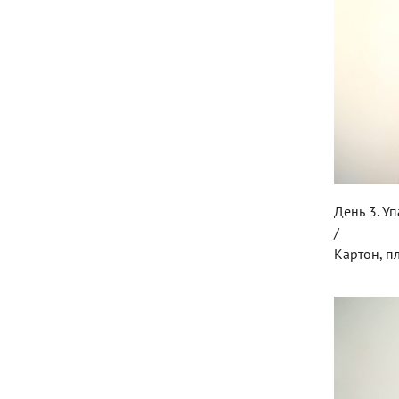
День 3. У
/
Картон, п