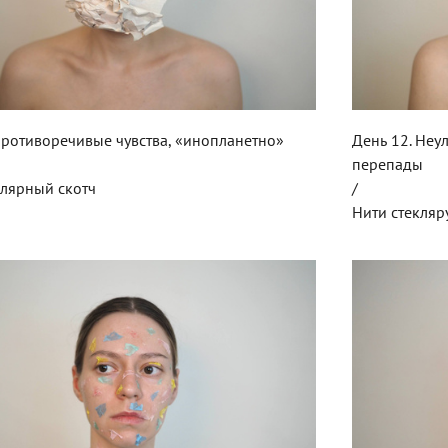
День 12. Неу
Противоречивые чувства, «инопланетно»
перепады
/
алярный скотч
Нити стекляр