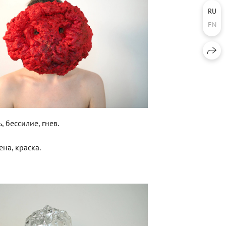
RU
EN
ь, бессилие, гнев.
на, краска.